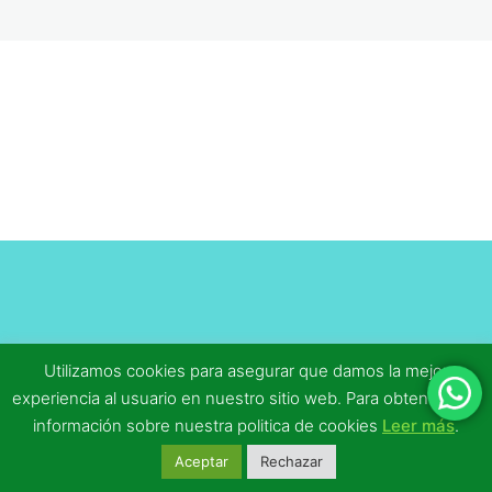
Tema 8
Tema 9
Tema 10
Tema 11
Tema 12
Tema 13
MF1868_2 Técnicas y recursos de
animación en el tiempo libre
8 lecciones, 8 cuestionarios
MF1867_2 Procesos grupales y
Utilizamos cookies para asegurar que damos la mejor
experiencia al usuario en nuestro sitio web. Para obtener más
educativos en el tiempo libre
información sobre nuestra politica de cookies
Leer más
.
5 lecciones, 5 cuestionarios
Aceptar
Rechazar