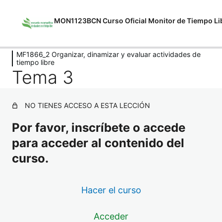
MON1123BCN Curso Oficial Monitor de Tiempo Li
Anterior
Siguiente
MF1866_2 Organizar, dinamizar y evaluar actividades de
MF1866_2 Organizar, dinamizar y
tiempo libre
evaluar actividades de tiempo libre
Tema 3
Tema 1
NO TIENES ACCESO A ESTA LECCIÓN
Tema 2
Por favor, inscríbete o accede
Tema 3
para acceder al contenido del
Tema 4
curso.
Tema 5
Hacer el curso
Tema 6
Acceder
Tema 7