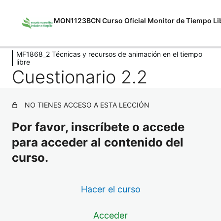
MON1123BCN Curso Oficial Monitor de Tiempo Li
Anterior
Siguiente
MF1868_2 Técnicas y recursos de animación en el tiempo
MF1866_2 Organizar, dinamizar y
libre
evaluar actividades de tiempo libre
Cuestionario 2.2
13 lecciones, 13 cuestionarios
MF1868_2 Técnicas y recursos de
NO TIENES ACCESO A ESTA LECCIÓN
animación en el tiempo libre
Por favor, inscríbete o accede
Cuestionario 1.1
para acceder al contenido del
Cuestionario 1.2
curso.
Cuestionario 2.1
Hacer el curso
Cuestionario 2.2
Cuestionario 3.1
Acceder