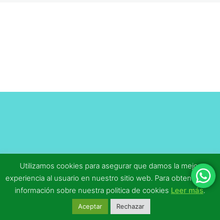
educativos en el tiempo libre
1 lección, 1 cuestionario
Cuestionario 2 Ejercicio 2.1
Cuestionario 3 Eercicio 1.1
Cuestionario 2 Ejercicio 1.1
Cuestionario 1 Ejercicio 2.1
Tema 13.1
Tema 12.1
Tema 11.1
Utilizamos cookies para asegurar que damos la mejor
experiencia al usuario en nuestro sitio web. Para obtener más
Tema 10.1
información sobre nuestra politica de cookies
Leer más
.
Tema 9.1
Aceptar
Rechazar