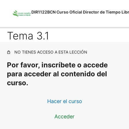
DIR1122BCN Curso Oficial Director de Tiempo Lib
Anterior
Siguiente
Tema 3.1
MF1868_2 Técnicas y recursos de
animación en el tiempo libre
8 lecciones, 8 cuestionarios
NO TIENES ACCESO A ESTA LECCIÓN
MF1870_3 Coordinación y
dinamización del equipo de
Por favor, inscríbete o accede
monitores de tiempo libre
para acceder al contenido del
5 lecciones, 5 cuestionarios
curso.
MF1869_3 Planificar, organizar,
gestionar y evaluar proyectos
educativos en el tiempo libre juvenil e
Hacer el curso
infantil
Acceder
1 lección, 1 cuestionario
MF1867_2 Procesos grupales y