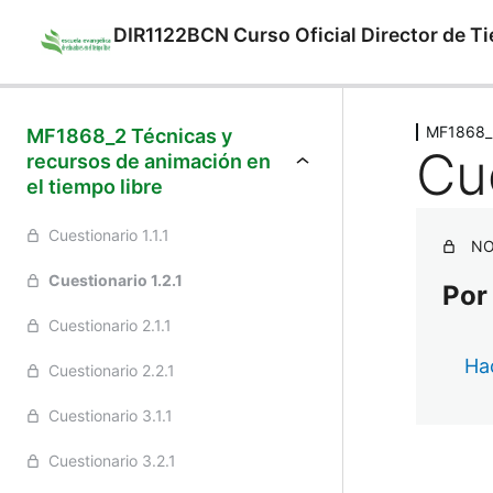
DIR1122BCN Curso Oficial Director de T
Ant
MF1868_2
MF1868_2 Técnicas y
Cue
recursos de animación en
el tiempo libre
Cuestionario 1.1.1
NO
Cuestionario 1.2.1
Por
Cuestionario 2.1.1
Hac
Cuestionario 2.2.1
Cuestionario 3.1.1
Cuestionario 3.2.1