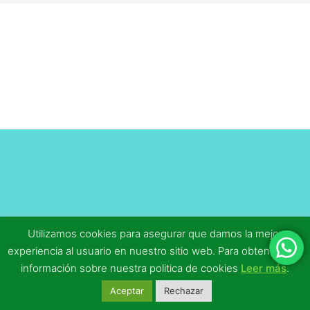
educativos en el tiempo libre
1 lección, 1 cuestionario
Cuestionario 2 Ejercicio 2.1
Cuestionario 3 Eercicio 1.1
Cuestionario 2 Ejercicio 1.1
Tema 2.1
Cuestionario 1 Ejercicio 2.1
Tema 13.1
Tema 12.1
Utilizamos cookies para asegurar que damos la mejor
experiencia al usuario en nuestro sitio web. Para obtener más
Tema 11.1
información sobre nuestra politica de cookies
Leer más
.
Tema 10.1
Aceptar
Rechazar