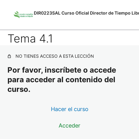
DIR0223SAL Curso Oficial Director de Tiempo Lib
Anterior
Siguiente
Tema 4.1
MF1868_2 Técnicas y recursos de
animación en el tiempo libre
8 lecciones, 8 cuestionarios
NO TIENES ACCESO A ESTA LECCIÓN
MF1870_3 Coordinación y
dinamización del equipo de
Por favor, inscríbete o accede
monitores de tiempo libre
para acceder al contenido del
5 lecciones, 5 cuestionarios
curso.
MF1869_3 Planificar, organizar,
gestionar y evaluar proyectos
educativos en el tiempo libre juvenil e
Hacer el curso
infantil
Acceder
1 lección, 1 cuestionario
MF1867_2 Procesos grupales y