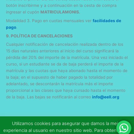
botón inscribirme y a continuación en la cesta de compra
ingresar el cupón
MATRICULAMONIS.
Modalidad 3. Pago en cuotas mensuales ver
facilidades de
pago
.
9. POLÍTICA DE CANCELACIONES
Cualquier notificación de cancelación realizada dentro de los
15 días naturales anteriores al inicio del curso significará la
pérdida del 20% del importe de la matrícula. Una vez iniciado el
curso, si un estudiante se da de baja perderá el importe de la
matrícula y las cuotas que haya abonado hasta el momento de
la baja; en el supuesto de haber pagado la totalidad por
adelantado, se descontarán la matrícula más el importe
proporcional a las clases que haya cursado hasta el momento
de la baja. Las bajas se notificarán al correo
info@eell.org
Utilizamos cookies para asegurar que damos la mejor
Copyright © 2026
Escola Evangèlica d'Educadors en el Lleure
|
experiencia al usuario en nuestro sitio web. Para obtener más