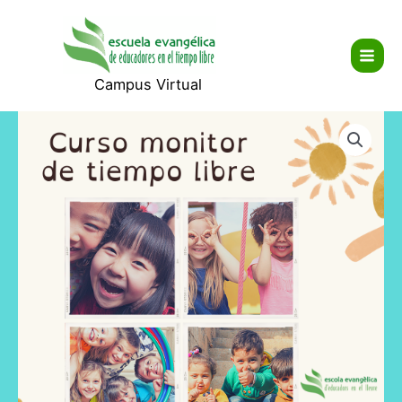
Ir
Main
al
Men
contenido
Campus Virtual
MON0223MUR
Curso
Oficial
Monitor
de
Tiempo
Libre
cantidad