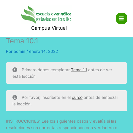
Ir
Main
al
Men
contenido
Campus Virtual
Tema 10.1
Por
admin
/
enero 14, 2022
Primero debes completar
Tema 1.1
antes de ver
esta lección
Por favor, inscríbete en el
curso
antes de empezar
la lección.
INSTRUCCIONES: Lee los siguientes casos y evalúa si las
resoluciones son correctas respondiendo con verdadero o