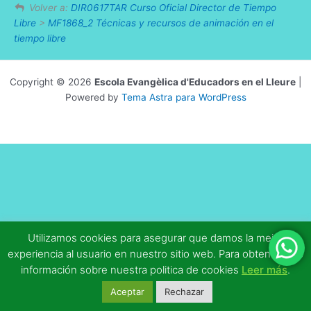
Volver a:
DIR0617TAR Curso Oficial Director de Tiempo
Libre
>
MF1868_2 Técnicas y recursos de animación en el
tiempo libre
Copyright © 2026
Escola Evangèlica d'Educadors en el Lleure
|
Powered by
Tema Astra para WordPress
Utilizamos cookies para asegurar que damos la mejor
experiencia al usuario en nuestro sitio web. Para obtener más
información sobre nuestra politica de cookies
Leer más
.
Aceptar
Rechazar