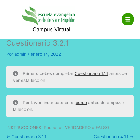
Ir
Main
al
Men
contenido
Campus Virtual
Cuestionario 3.2.1
Por
admin
/
enero 14, 2022
Primero debes completar
Cuestionario 1.1.1
antes de
ver esta lección
Por favor, inscríbete en el
curso
antes de empezar
la lección.
INSTRUCCIONES: Responde VERDADERO o FALSO
Cuestionario 3.1.1
Cuestionario 4.1.1