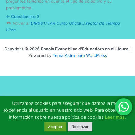
preguntes teniendo en cuenta el tipo de colectivo y su
problemática.
Cuestionario 3
Volver a:
DIR0617TAR Curso Oficial Director de Tiempo
Libre
Copyright © 2026
Escola Evangèlica d'Educadors en el Lleure
|
Powered by
Tema Astra para WordPress
Utilizamos cookies para asegurar que damos la mejor
experiencia al usuario en nuestro sitio web. Para obtener más
información sobre nuestra politica de cookies
Leer más
.
Aceptar
Rechazar