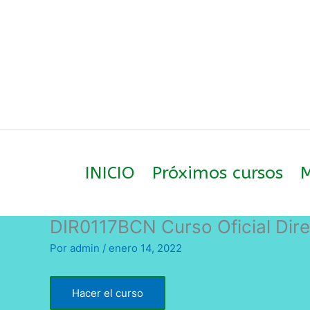
Ir
al
contenido
INICIO
Próximos cursos
M
DIR0117BCN Curso Oficial Dire
Por
admin
/
enero 14, 2022
Hacer el curso