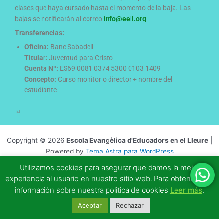
clases que haya cursado hasta el momento de la baja. Las
bajas se notificarán al correo
info@eell.org
Transferencias:
Oficina:
Banc Sabadell
Titular:
Juventud para Cristo
Cuenta Nº:
ES69 0081 0374 5300 0103 1409
Concepto:
Curso monitor o director + nombre del
estudiante
a
Copyright © 2026
Escola Evangèlica d'Educadors en el Lleure
|
Powered by
Tema Astra para WordPress
Utilizamos cookies para asegurar que damos la mejor
experiencia al usuario en nuestro sitio web. Para obtener más
información sobre nuestra politica de cookies
Leer más
.
Aceptar
Rechazar